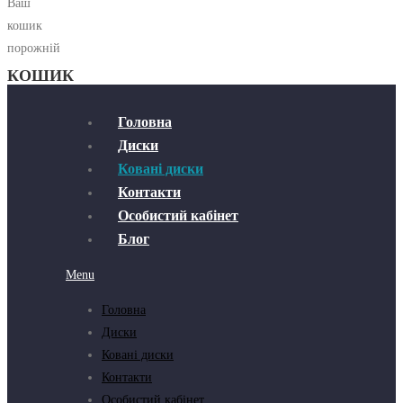
Ваш
кошик
порожній
КОШИК
Головна
Диски
Ковані диски
Контакти
Особистий кабінет
Блог
Menu
Головна
Диски
Ковані диски
Контакти
Особистий кабінет