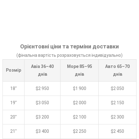
Орієнтовні ціни та терміни доставки
(фінальна вартість розраховується індивідуально)
Авіа 36–40
Море 85–95
Авто 65–70
Розмір
днів
днів
днів
18″
$2 950
$1 900
$2 050
19″
$3 050
$2 000
$2 150
20″
$3 200
$2 100
$2 300
21″
$3 400
$2 250
$2 450