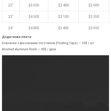
22″
$3 650
$2 400
$2 600
23″
$4 500
$3 100
$3 350
24″
$4 800
$3 400
$3 650
Додаткова плата:
Ковпачки з фіксованим логотипом (Floating Caps) — 35$ / шт
Brushed aluminum finish — 45$ / диск