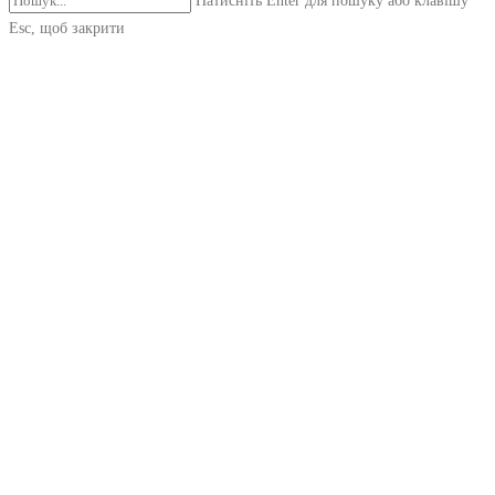
Натисніть Enter для пошуку або клавішу
Esc, щоб закрити