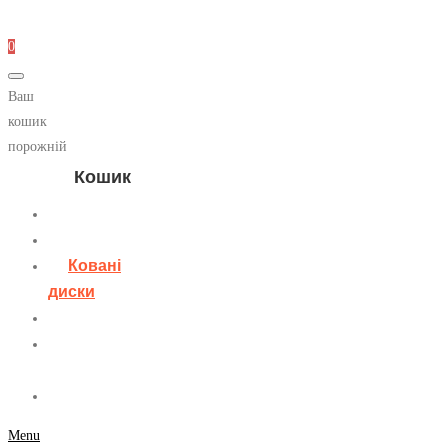
0
Ваш
кошик
порожній
Кошик
Головна
Диски
Ковані
диски
Контакти
Особистий
кабінет
Блог
Menu