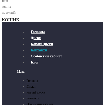
Ваш
кошик
порожній
КОШИК
Головна
Диски
Ковані диски
Контакти
Особистий кабінет
Блог
Menu
Головна
Диски
Ковані диски
Контакти
Особистий кабінет