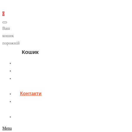
0
Ваш
кошик
порожній
Кошик
Головна
Диски
Ковані
диски
Контакти
Особистий
кабінет
Блог
Menu