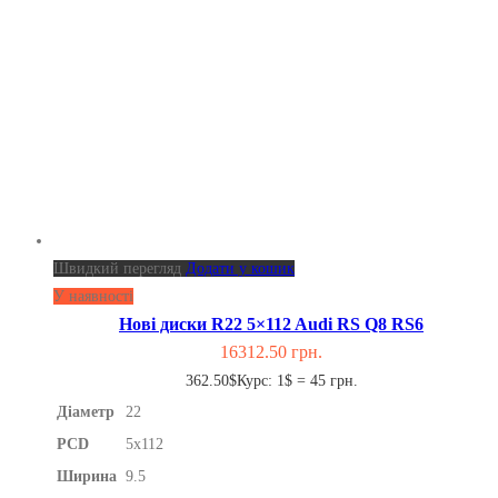
Швидкий перегляд
Додати у кошик
У наявності
Нові диски R22 5×112 Audi RS Q8 RS6
16312.50
грн.
362.50$
Курс: 1$ = 45 грн.
Діаметр
22
PCD
5x112
Ширина
9.5