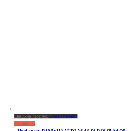
Швидкий перегляд
Додати у кошик
У наявності
Нові диски R19 5×112 AUDI A6 A8 S6 RS6 S5 A4 Q5