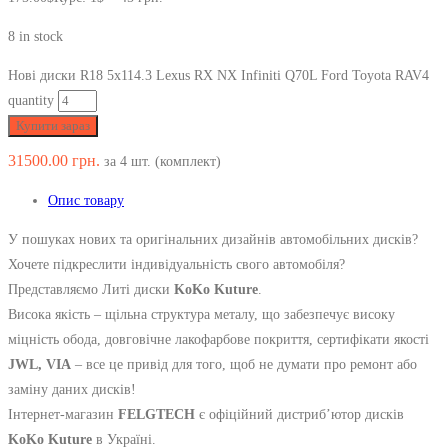
8 in stock
Нові диски R18 5x114.3 Lexus RX NX Infiniti Q70L Ford Toyota RAV4
quantity
Купити зараз
31500.00
грн.
за 4 шт. (комплект)
Опис товару
У пошуках нових та оригінальних дизайнів автомобільних
дисків?
Хочете підкреслити індивідуальність свого автомобіля?
Представляємо Литі диски
KoKo Kuture
.
Висока якість – щільна структура металу, що забезпечує високу
міцність обода, довговічне лакофарбове покриття, сертифікати якості
JWL, VIA
– все це привід для того, щоб не думати про ремонт або
заміну даних дисків!
Інтернет-магазин
FELGTECH
є офіційний дистриб’ютор дисків
KoKo Kuture
в Україні.