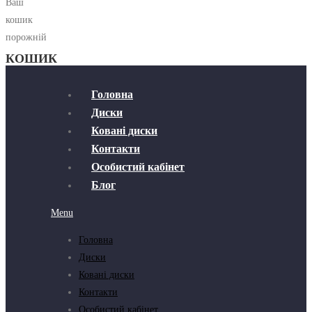
Ваш
кошик
порожній
КОШИК
Головна
Диски
Ковані диски
Контакти
Особистий кабінет
Блог
Menu
Головна
Диски
Ковані диски
Контакти
Особистий кабінет