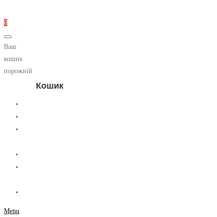
0
Ваш
кошик
порожній
Кошик
Головна
Диски
Ковані
диски
Контакти
Особистий
кабінет
Блог
Menu