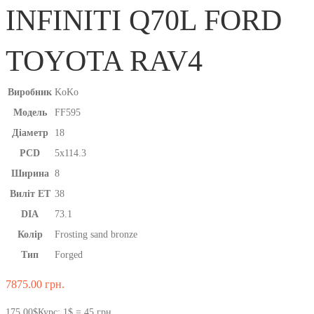
INFINITI Q70L FORD
TOYOTA RAV4
Виробник
KoKo
Модель
FF595
Діаметр
18
PCD
5x114.3
Ширина
8
Виліт ET
38
DIA
73.1
Колір
Frosting sand bronze
Тип
Forged
7875.00
грн.
175.00$
Курс: 1$ = 45 грн.