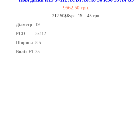
9562.50
грн.
212.50$
Курс: 1$ = 45 грн.
Діаметр
19
PCD
5x112
Ширина
8.5
Виліт ET
35