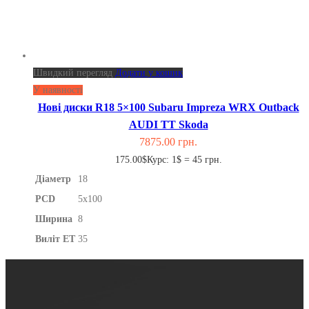
Швидкий перегляд
Додати у кошик
У наявності
Нові диски R18 5×100 Subaru Impreza WRX Outback
AUDI TT Skoda
7875.00
грн.
175.00$
Курс: 1$ = 45 грн.
Діаметр
18
PCD
5x100
Ширина
8
Виліт ET
35